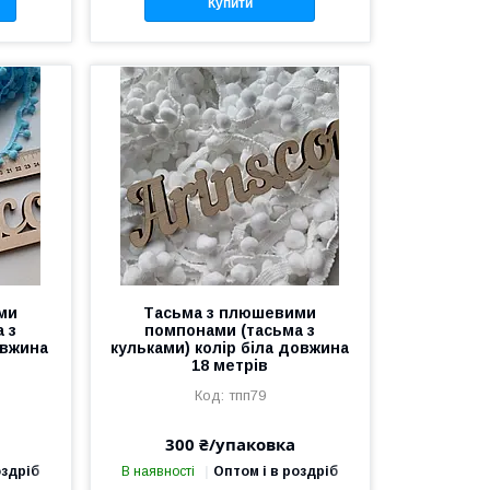
Купити
ми
Тасьма з плюшевими
 з
помпонами (тасьма з
овжина
кульками) колір біла довжина
18 метрів
тпп79
300 ₴/упаковка
оздріб
В наявності
Оптом і в роздріб