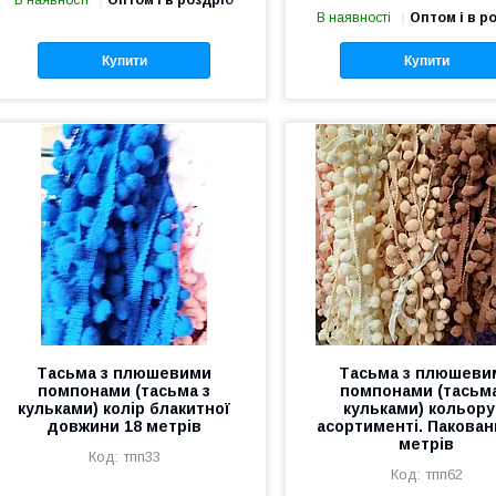
В наявності
Оптом і в роздріб
В наявності
Оптом і в р
Купити
Купити
Тасьма з плюшевими
Тасьма з плюшеви
помпонами (тасьма з
помпонами (тасьма
кульками) колір блакитної
кульками) кольору
довжини 18 метрів
асортименті. Пакован
метрів
тпп33
тпп62