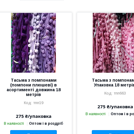
Тасьма з помпонами
Тасьма з помпонам
(помпони плюшеві) в
Упаковка 18 метрі
асортименті довжина 18
тпп663
метрів
тпп19
275 ₴/упаковка
В наявності
Оптом і в р
275 ₴/упаковка
В наявності
Оптом і в роздріб