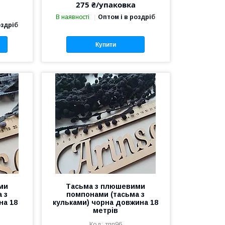
275 ₴/упаковка
В наявності
Оптом і в роздріб
оздріб
Купити
ми
Тасьма з плюшевими
 з
помпонами (тасьма з
на 18
кульками) чорна довжина 18
метрів
тпп96