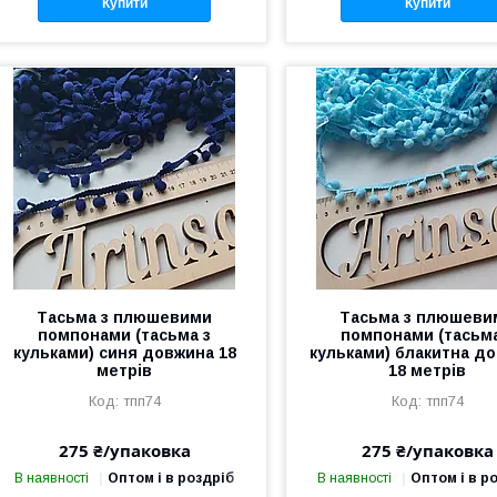
Купити
Купити
Тасьма з плюшевими
Тасьма з плюшеви
помпонами (тасьма з
помпонами (тасьма
кульками) синя довжина 18
кульками) блакитна д
метрів
18 метрів
тпп74
тпп74
275 ₴/упаковка
275 ₴/упаковка
В наявності
Оптом і в роздріб
В наявності
Оптом і в р