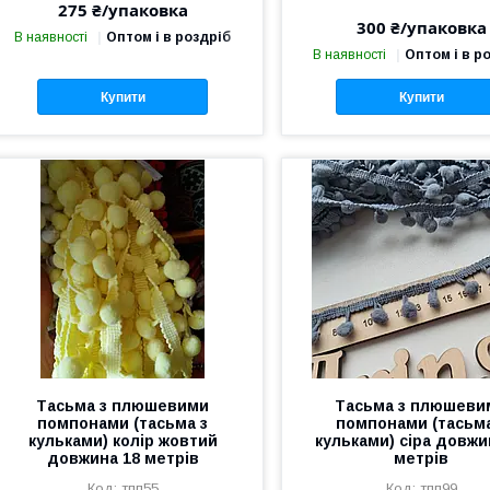
275 ₴/упаковка
300 ₴/упаковка
В наявності
Оптом і в роздріб
В наявності
Оптом і в р
Купити
Купити
Тасьма з плюшевими
Тасьма з плюшеви
помпонами (тасьма з
помпонами (тасьма
кульками) колір жовтий
кульками) сіра довжи
довжина 18 метрів
метрів
тпп55
тпп99