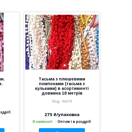
и.
Тасьма з плюшевими
в.
помпонами (тасьма з
кульками) в асортименті
довжина 18 метрів
тпп74
оздріб
275 ₴/упаковка
В наявності
Оптом і в роздріб