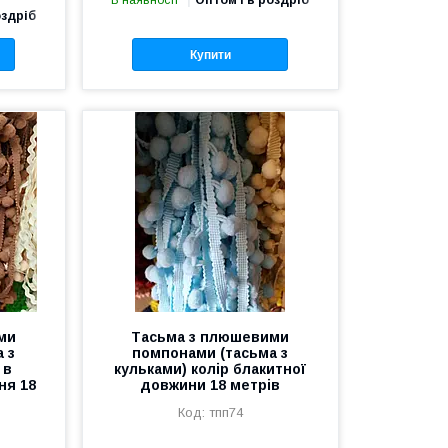
В наявності
Оптом і в роздріб
оздріб
Купити
ми
Тасьма з плюшевими
 з
помпонами (тасьма з
 в
кульками) колір блакитної
ня 18
довжини 18 метрів
тпп74