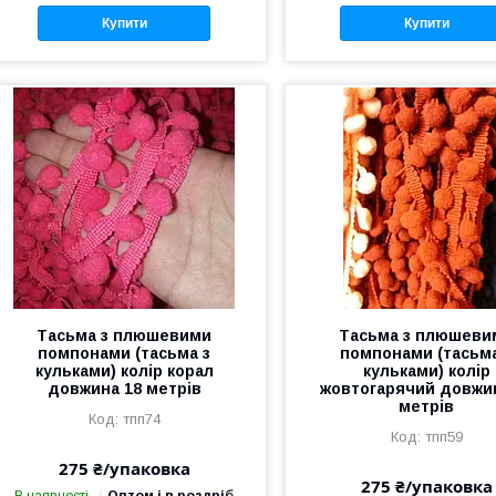
Купити
Купити
Тасьма з плюшевими
Тасьма з плюшеви
помпонами (тасьма з
помпонами (тасьма
кульками) колір корал
кульками) колір
довжина 18 метрів
жовтогарячий довжи
метрів
тпп74
тпп59
275 ₴/упаковка
275 ₴/упаковка