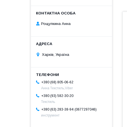
Рощупкина Анна
Харків, Україна
+380 (68) 805-06-62
Анна Текстиль,Viber
+380 (93) 582-30-20
Текстиль
0677297046
+380 (63) 283-38-94
инструмент