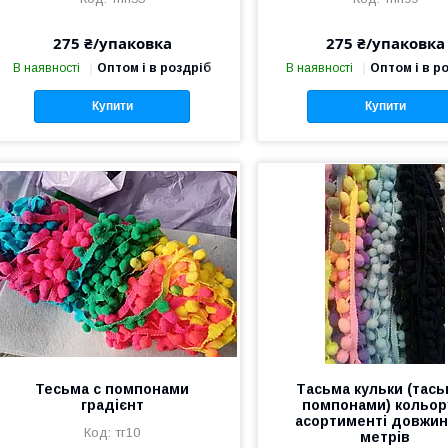
275 ₴/упаковка
275 ₴/упаковка
В наявності
Оптом і в роздріб
В наявності
Оптом і в р
Купити
Купити
Тесьма с помпонами
Тасьма кульки (тась
градієнт
помпонами) кольор
асортименті довжин
тг10
метрів