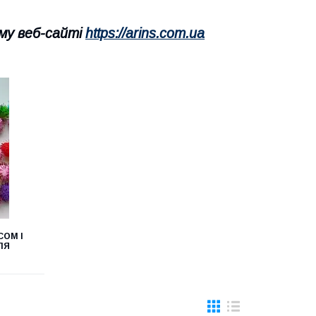
му веб-сайті
https://arins.com.ua
СОМ І
ЛЯ