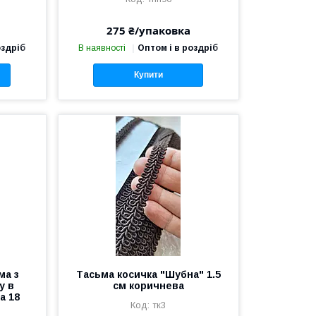
275 ₴/упаковка
оздріб
В наявності
Оптом і в роздріб
Купити
ма з
Тасьма косичка "Шубна" 1.5
у в
см коричнева
а 18
тк3