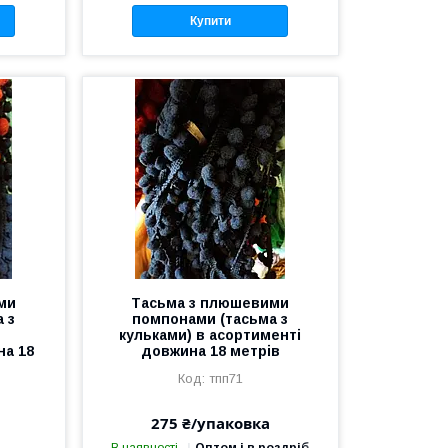
Купити
ми
Тасьма з плюшевими
 з
помпонами (тасьма з
кульками) в асортименті
на 18
довжина 18 метрів
тпп71
275 ₴/упаковка