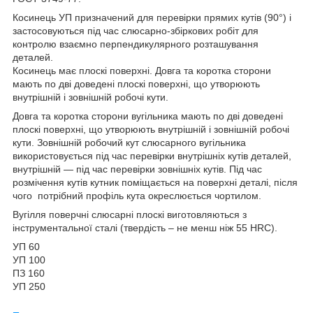
Косинець УП призначений для перевірки прямих кутів (90°) і
застосовуються під час слюсарно-збіркових робіт для
контролю взаємно перпендикулярного розташування
деталей.
Косинець має плоскі поверхні. Довга та коротка сторони
мають по дві доведені плоскі поверхні, що утворюють
внутрішній і зовнішній робочі кути.
Довга та коротка сторони вугільника мають по дві доведені
плоскі поверхні, що утворюють внутрішній і зовнішній робочі
кути. Зовнішній робочий кут слюсарного вугільника
використовується під час перевірки внутрішніх кутів деталей,
внутрішній — під час перевірки зовнішніх кутів. Під час
розмічення кутів кутник поміщається на поверхні деталі, після
чого потрібний профіль кута окреслюється чортилом.
Вугілля поверчні слюсарні плоскі виготовляються з
інструментальної сталі (твердість – не менш ніж 55 HRC).
УП 60
УП 100
ПЗ 160
УП 250