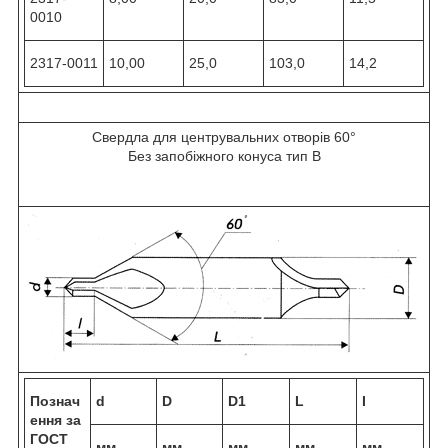
0010
2317-0011
10,00
25,0
103,0
14,2
Свердла для центрувальних отворів 60°
Без запобіжного конуса тип В
Познач
d
D
D1
L
I
ення за
ГОСТ
мм
мм
мм
мм
мм