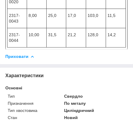
0020
2317-
8,00
25,0
17,0
103,0
11,5
0043
2317-
10,00
31,5
21,2
128,0
14,2
0044
Приховати
Характеристики
Основні
Тип
Свердло
Призначення
По металу
Тип хвостовика
Циліндричний
Стан
Новий