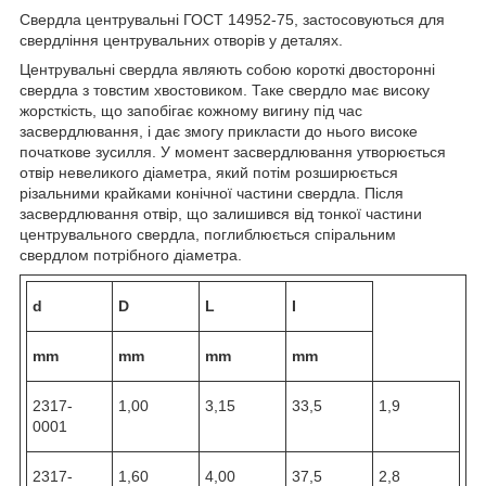
Свердла центрувальні ГОСТ 14952-75, застосовуються для
свердління центрувальних отворів у деталях.
Центрувальні свердла являють собою короткі двосторонні
свердла з товстим хвостовиком. Таке свердло має високу
жорсткість, що запобігає кожному вигину під час
засвердлювання, і дає змогу прикласти до нього високе
початкове зусилля. У момент засвердлювання утворюється
отвір невеликого діаметра, який потім розширюється
різальними крайками конічної частини свердла. Після
засвердлювання отвір, що залишився від тонкої частини
центрувального свердла, поглиблюється спіральним
свердлом потрібного діаметра.
d
D
L
I
mm
mm
mm
mm
2317-
1,00
3,15
33,5
1,9
0001
2317-
1,60
4,00
37,5
2,8