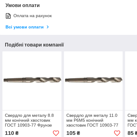
Умови оплати
Оплата на рахунок
Всі умови оплати
Подібні товари компанії
Свердло для металу 8.8
Свердло для металу 11.0
Свер
мм конічний хвостовик
мм Р6М5 конічний
мм к
ГОСТ 10903-77 Фрунзе
хвостовик ГОСТ 10903-77
ГОС
Фрунзе
110
105
85
₴
₴