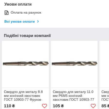
Умови оплати
Оплата на рахунок
Всі умови оплати
Подібні товари компанії
Свердло для металу 8.8
Свердло для металу 11.0
Свер
мм конічний хвостовик
мм Р6М5 конічний
мм к
ГОСТ 10903-77 Фрунзе
хвостовик ГОСТ 10903-77
ГОС
Фрунзе
110
105
85
₴
₴