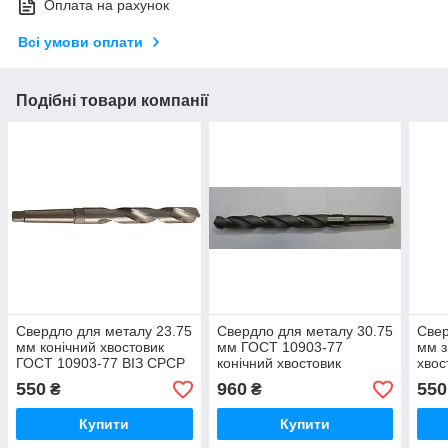
Оплата на рахунок
Всі умови оплати
Подібні товари компанії
Свердло для металу 23.75
Свердло для металу 30.75
Свер
мм конічний хвостовик
мм ГОСТ 10903-77
мм з
ГОСТ 10903-77 ВІЗ СРСР
конічний хвостовик
хвос
Вільнюс СРСР
77 
550
960
550
₴
₴
Купити
Купити