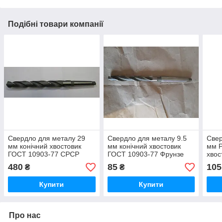
Подібні товари компанії
Свердло для металу 29
Свердло для металу 9.5
Свер
мм конічний хвостовик
мм конічний хвостовик
мм Р
ГОСТ 10903-77 СРСР
ГОСТ 10903-77 Фрунзе
хвос
Фру
480
85
105
₴
₴
Купити
Купити
Про нас