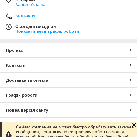
Харків, Україна
Контакти
Сьогодні вихідний
Показати весь графік роботи
Про нас
Контакти
Доставка та оплата
Графік роботи
Повна версія сайту
Сайт створено на маркетплейсі
Prom.ua
Сейчас компания не может быстро обрабатывать заказы и
сообщения, поскольку по ее графику работы сегодня
выходной. Ваша заявка будет обработана в ближайший