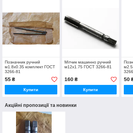
Позначник ручний
Мітчик машинно ручний
Позн
м1.8х0.35 комплект ГОСТ
м12х1.75 ГОСТ 3266-81
м2.5
3266-81
3266
55
160
50
₴
₴
Купити
Купити
Акційні пропозиції та новинки