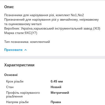
Опис
Позначники для нарізування різі, комплект No1,No2
Призначений для нарізування різі у звичайному, неіржавкому
та оцинкованому металі
Виробник: Україна,харьковський інструментальний завод (ХІЗ)
Марка стали:9ХС(У7)
Тип позначника: комплектний
Приховати
Характеристики
Основні
Крок різьби
0.45 мм
Стан
Новий
Профіль нарізуваного
Метричний
різьблення
Напрям різьби
Права