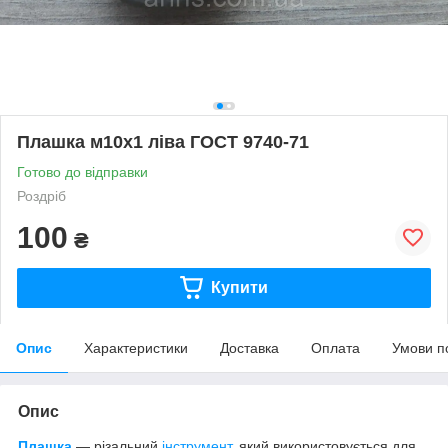
Плашка м10х1 ліва ГОСТ 9740-71
Готово до відправки
Роздріб
100
₴
Купити
Опис
Характеристики
Доставка
Оплата
Умови п
Опис
Плашка
— різальний
інструмент
, який використовується для