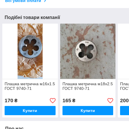
Всі умови оплати
Подібні товари компанії
Плашка метрична м16х1.5
Плашка метрична м18х2.5
Плаш
ГОСТ 9740-71
ГОСТ 9740-71
ГОС
170
165
200
₴
₴
Купити
Купити
Про нас