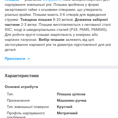
нарізування зовнішньої різі. Плашка зроблена у формі
загартованої гайки з осьовими отворами, що утворюють
різальні крайки. Плашки мають 3-6 отворів для відведення
стружки.
Товщина плашки
8-10 витков.
Довжина забірної
частини
2-3 витка. Плашки виготовляються з легованої сталі
9ХС, іноді зі швидкорізальних сталей (Р18, Р6М5, Р6М5К5).
Для роботи круглі плашки закріплюють у комірках або
нарізних патронах.
Вибір плашки
залежить від цілі
застосування нарізаної різі та діаметра підготовленої для різі
деталі.
Приховати
Характеристики
Основні атрибути
Тип
Плашка цілісна
Призначення
Машинно-ручна
Тип зовнішньої поверхні
Круглий
Профіль нарізуваного
Метричний
різьблення