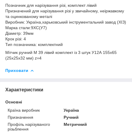
Позначник для нарізування різі, комплект лівий
Призначений для нарізування різі у звичайному, неіржавкому
та оцинкованому металі
Виробник: Україна,харьковський інструментальний завод (ХІЗ)
Марка стали:9ХС(У7)
Діаметр: 39мм
Крок різі: 4
Тип позначника: комплектний
Мітчик ручний М 39 лівий комплект із 3 штук У12А 155х65
(25х25х32 мм) z=4
Приховати
Характеристики
Основні
Країна виробник
Україна
Призначення
Ручний
Профіль нарізуваного
Метричний
різьблення