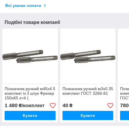
Всі умови оплати
Подібні товари компанії
Позначник ручний м45х4.5
Позначник ручний м3х0.35
Позн
комплект із 3 штук Фрезер
комплект ГОСТ 3266-81
комп
150х65 z=4 (
ГОС
1 480
40
780
₴/комплект
₴
Купити
Купити