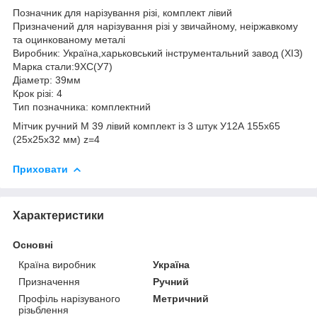
Позначник для нарізування різі, комплект лівий
Призначений для нарізування різі у звичайному, неіржавкому
та оцинкованому металі
Виробник: Україна,харьковський інструментальний завод (ХІЗ)
Марка стали:9ХС(У7)
Діаметр: 39мм
Крок різі: 4
Тип позначника: комплектний
Мітчик ручний М 39 лівий комплект із 3 штук У12А 155х65
(25х25х32 мм) z=4
Приховати
Характеристики
Основні
Країна виробник
Україна
Призначення
Ручний
Профіль нарізуваного
Метричний
різьблення