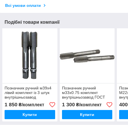
Всі умови оплати
Подібні товари компанії
Позначник ручний м39х4
Позначник ручний
Позн
лівий комплект із 3 штук
м33х0.75 комплект
М22х
внутрішньозавод
внутрішньозавод ГОСТ
внут
3266-81
3266
1 850
1 300
400
₴/комплект
₴/комплект
Купити
Купити