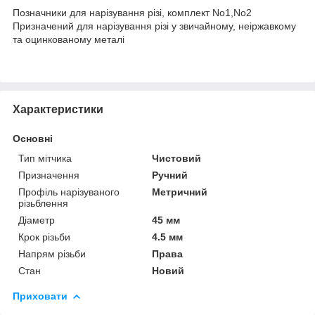
Позначники для нарізування різі, комплект No1,No2
Призначений для нарізування різі у звичайному, неіржавкому
та оцинкованому металі
Характеристики
Основні
Тип мітчика
Чистовий
Призначення
Ручний
Профіль нарізуваного
Метричний
різьблення
Діаметр
45 мм
Крок різьби
4.5 мм
Напрям різьби
Права
Стан
Новий
Приховати