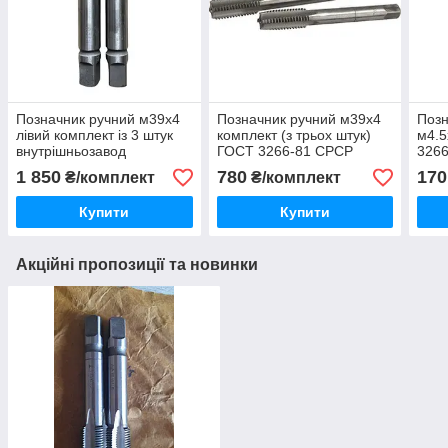
Позначник ручний м39х4
Позначник ручний м39х4
Позн
лівий комплект із 3 штук
комплект (з трьох штук)
м4.5
внутрішньозавод
ГОСТ 3266-81 СРСР
3266
1 850
780
170
₴/комплект
₴/комплект
Купити
Купити
Акційні пропозиції та новинки