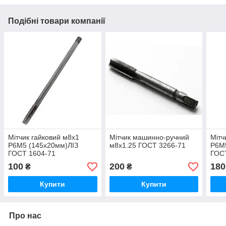
Подібні товари компанії
Мітчик гайковий м8х1
Мітчик машинно-ручний
Мітч
Р6М5 (145х20мм)ЛІЗ
м8х1.25 ГОСТ 3266-71
Р6М5
ГОСТ 1604-71
ГОС
100
200
180
₴
₴
Купити
Купити
Про нас