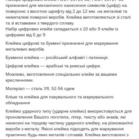
призначені для механічного нанесення символів (цифр) на
поверхню з висотою шрифту від 2 до 12 мм. на металеві та
неметалеві поверхні виробів. Клейма виготовляються зі сталі
та зі вставками з твердого сплаву.
Набір цифрових клейм складається з 10 або 9 клейм із
цифрами від 0 до 9.
Клейма цифрові та буквені призначені для маркування
металевих виробів.
Буквенні клейма — російський алфавіт і латиниця.
Цифрові клейма — арабські та римські цифри.
Можливо, виготовлення спеціальних клейм за вашими
кресленнями.
Матеріал — сталь У8, 52-56 одеж
Кліше та клейма для пакувального та маркувального
обладнання
Клеймо ударного типу (ударне клеймо) використовується для
проновлення Вашого логотипа, літер, тексту або знаків, які
нанесені на торцеву частину ударного клейму, на різноманітні
вироби з металу. Якісні клейма підходять для маркування
практично будь-яких металів і сплавів. Клейма виготовлені з