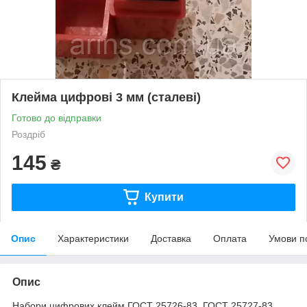
Клейма цифрові 3 мм (сталеві)
Готово до відправки
Роздріб
145
₴
Купити
Опис
Характеристики
Доставка
Оплата
Умови п
Опис
Набори цифрових клейм ГОСТ 25726-83, ГОСТ 25727-83