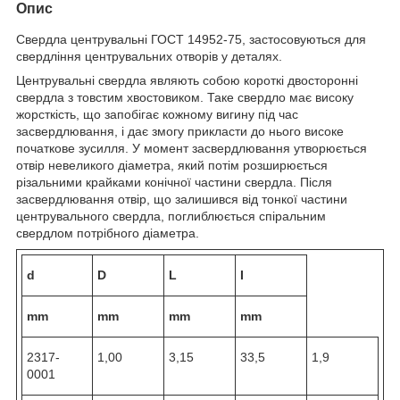
Опис
Свердла центрувальні ГОСТ 14952-75, застосовуються для
свердління центрувальних отворів у деталях.
Центрувальні свердла являють собою короткі двосторонні
свердла з товстим хвостовиком. Таке свердло має високу
жорсткість, що запобігає кожному вигину під час
засвердлювання, і дає змогу прикласти до нього високе
початкове зусилля. У момент засвердлювання утворюється
отвір невеликого діаметра, який потім розширюється
різальними крайками конічної частини свердла. Після
засвердлювання отвір, що залишився від тонкої частини
центрувального свердла, поглиблюється спіральним
свердлом потрібного діаметра.
d
D
L
I
mm
mm
mm
mm
2317-
1,00
3,15
33,5
1,9
0001