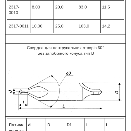
2317-
8,00
20,0
83,0
11,5
0010
2317-0011
10,00
25,0
103,0
14,2
Свердла для центрувальних отворів 60°
Без запобіжного конуса тип В
Познач
d
D
D1
L
I
ення за