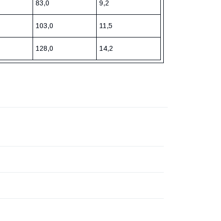
83,0
9,2
103,0
11,5
128,0
14,2