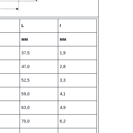
L
I
мм
мм
37,5
1,9
47,0
2,8
52,5
3,3
59,0
4,1
63,0
4,9
70,0
6,2