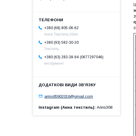
Ц
ж
з
к
с
+380 (68) 805-06-62
Анна Текстиль,Viber
+380 (93) 582-30-20
Текстиль
0677297046
+380 (63) 283-38-94
инструмент
arins85902016@gmail.com
Instagram (Анна текстиль)
Arins308