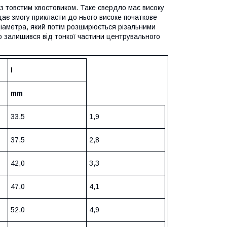
з товстим хвостовиком. Таке свердло має високу
дає змогу прикласти до нього високе початкове
іаметра, який потім розширюється різальними
о залишився від тонкої частини центрувального
I
mm
33,5
1,9
37,5
2,8
42,0
3,3
47,0
4,1
52,0
4,9