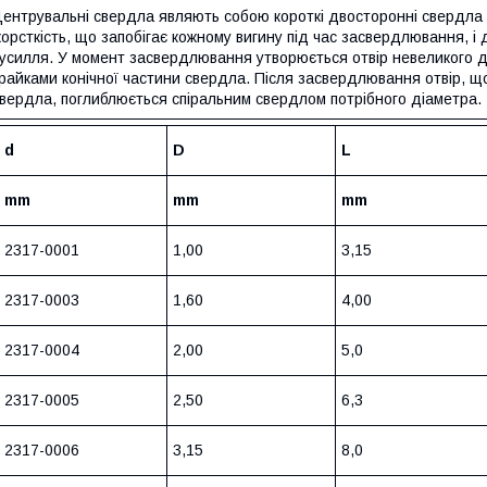
ентрувальні свердла являють собою короткі двосторонні свердла 
орсткість, що запобігає кожному вигину під час засвердлювання, і 
усилля. У момент засвердлювання утворюється отвір невеликого д
райками конічної частини свердла. Після засвердлювання отвір, щ
вердла, поглиблюється спіральним свердлом потрібного діаметра.
d
D
L
mm
mm
mm
2317-0001
1,00
3,15
2317-0003
1,60
4,00
2317-0004
2,00
5,0
2317-0005
2,50
6,3
2317-0006
3,15
8,0