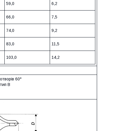
59,0
6,2
66,0
7,5
74,0
9,2
83,0
11,5
103,0
14,2
отворів 60°
 тип В