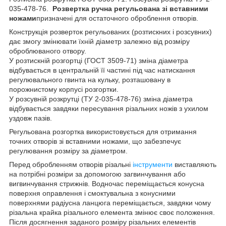
035-478-76.
Розвертка ручна регульована зі вставними
ножами
призначені для остаточного оброблення отворів.
Конструкція розверток регульованих (розтискних і розсувних)
дає змогу змінювати їхній діаметр залежно від розміру
оброблюваного отвору.
У розтискній розгортці (ГОСТ 3509-71) зміна діаметра
відбувається в центральній її частині під час натискання
регулювального гвинта на кульку, розташовану в
порожнистому корпусі розгортки.
У розсувній розкрутці (ТУ 2-035-478-76) зміна діаметра
відбувається завдяки пересування різальних ножів з ухилом
уздовж пазів.
Регульована розгортка використовується для отримання
точних отворів зі вставними ножами, що забезпечує
регулювання розміру за діаметром.
Перед обробленням отворів різальні
інструменти
виставляють
на потрібні розміри за допомогою загвинчування або
вигвинчування стрижнів. Водночас переміщається конусна
поверхня оправлення і смоктувальна з конусними
поверхнями радіусна ланцюга переміщається, завдяки чому
різальна крайка різального елемента змінює своє положення.
Після досягнення заданого розміру різальних елементів