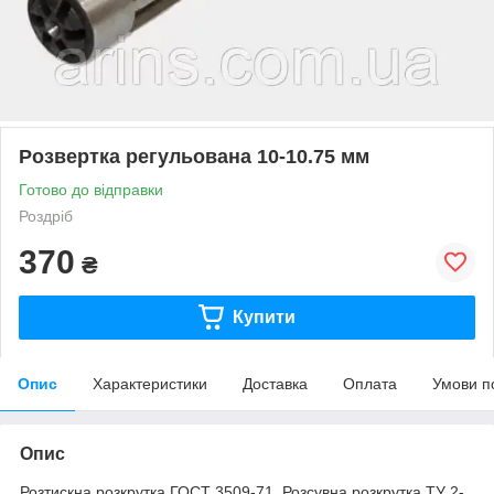
Розвертка регульована 10-10.75 мм
Готово до відправки
Роздріб
370
₴
Купити
Опис
Характеристики
Доставка
Оплата
Умови п
Опис
Розтискна розкрутка ГОСТ 3509-71. Розсувна розкрутка ТУ 2-