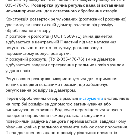
035-478-76.
Розвертка ручна регульована зі вставними
ножами
призначені для остаточного оброблення отворів.
Конструкція розверток регульованих (розтискних і розсувних)
дає змогу змінювати їхній діаметр залежно від розміру
оброблюваного отвору.
У розтискній розгортці (ГОСТ 3509-71) зміна діаметра
відбувається в центральній її частині під час натискання
регулювального гвинта на кульку, розташовану в
порожнистому корпусі розгортки.
У розсувній розкрутці (ТУ 2-035-478-76) зміна діаметра
відбувається завдяки пересування різальних ножів з ухилом
уздовж пазів.
Регульована розгортка використовується для отримання
точних отворів зі вставними ножами, що забезпечує
регулювання розміру за діаметром.
Перед обробленням отворів різальні
інструменти
виставляють
на потрібні розміри за допомогою загвинчування або
вигвинчування стрижнів. Водночас переміщається конусна
поверхня оправлення і смоктувальна з конусними
поверхнями радіусна ланцюга переміщається, завдяки чому
різальна крайка різального елемента змінює своє положення.
Після досягнення заданого розміру різальних елементів