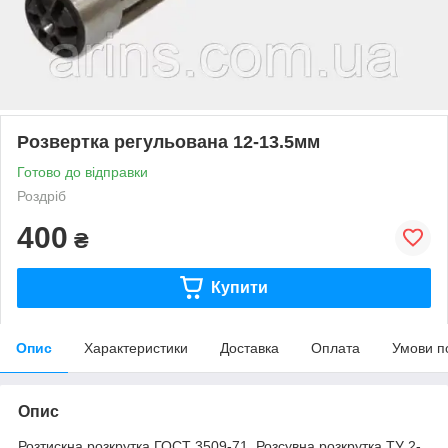
Розвертка регульована 12-13.5мм
Готово до відправки
Роздріб
400
₴
Купити
Опис
Характеристики
Доставка
Оплата
Умови п
Опис
Розтискна розкрутка ГОСТ 3509-71. Розсувна розкрутка ТУ 2-