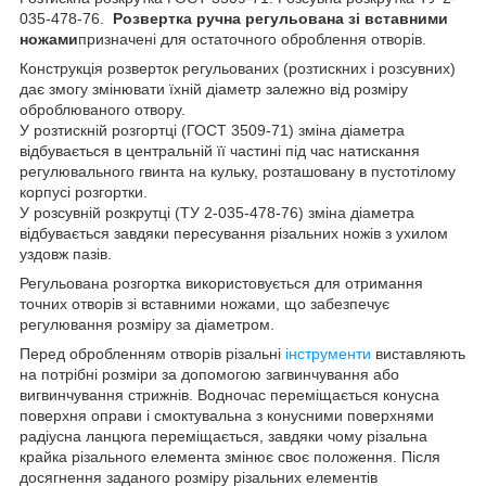
035-478-76.
Розвертка ручна регульована зі вставними
ножами
призначені для остаточного оброблення отворів.
Конструкція розверток регульованих (розтискних і розсувних)
дає змогу змінювати їхній діаметр залежно від розміру
оброблюваного отвору.
У розтискній розгортці (ГОСТ 3509-71) зміна діаметра
відбувається в центральній її частині під час натискання
регулювального гвинта на кульку, розташовану в пустотілому
корпусі розгортки.
У розсувній розкрутці (ТУ 2-035-478-76) зміна діаметра
відбувається завдяки пересування різальних ножів з ухилом
уздовж пазів.
Регульована розгортка використовується для отримання
точних отворів зі вставними ножами, що забезпечує
регулювання розміру за діаметром.
Перед обробленням отворів різальні
інструменти
виставляють
на потрібні розміри за допомогою загвинчування або
вигвинчування стрижнів. Водночас переміщається конусна
поверхня оправи і смоктувальна з конусними поверхнями
радіусна ланцюга переміщається, завдяки чому різальна
крайка різального елемента змінює своє положення. Після
досягнення заданого розміру різальних елементів