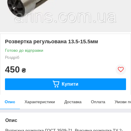
Розвертка регульована 13.5-15.5мм
Готово до відправки
Роздріб
450
₴
Купити
Опис
Характеристики
Доставка
Оплата
Умови п
Опис
Розтискна розкрутка ГОСТ 3509-71. Розсувна розкрутка ТУ 2-