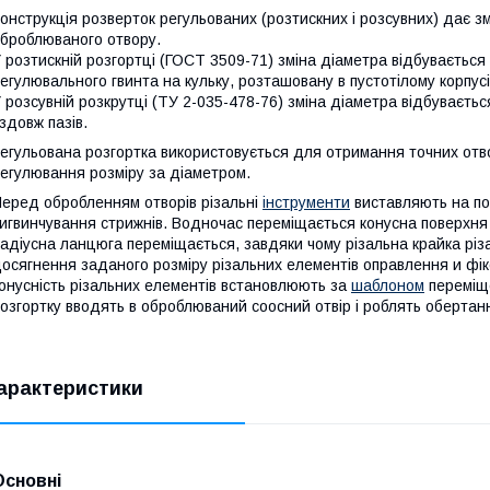
онструкція розверток регульованих (розтискних і розсувних) дає зм
броблюваного отвору.
 розтискній розгортці (ГОСТ 3509-71) зміна діаметра відбувається 
егулювального гвинта на кульку, розташовану в пустотілому корпусі
 розсувній розкрутці (ТУ 2-035-478-76) зміна діаметра відбуваєть
здовж пазів.
егульована розгортка використовується для отримання точних отво
егулювання розміру за діаметром.
еред обробленням отворів різальні
інструменти
виставляють на по
игвинчування стрижнів. Водночас переміщається конусна поверхня
адіусна ланцюга переміщається, завдяки чому різальна крайка різ
осягнення заданого розміру різальних елементів оправлення и фік
онусність різальних елементів встановлюють за
шаблоном
переміще
озгортку вводять в оброблюваний соосний отвір і роблять обертанн
арактеристики
Основні