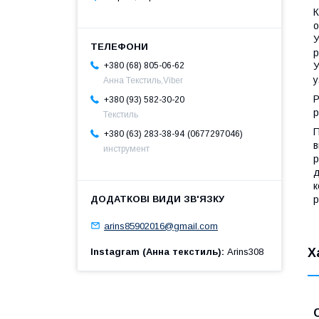
К
о
У
р
+380 (68) 805-06-62
У
у
Анна Текстиль,Viber
Р
+380 (93) 582-30-20
р
Текстиль
П
0677297046
+380 (63) 283-38-94
в
инструмент
р
д
к
р
arins85902016@gmail.com
Х
Instagram (Анна текстиль)
Arins308