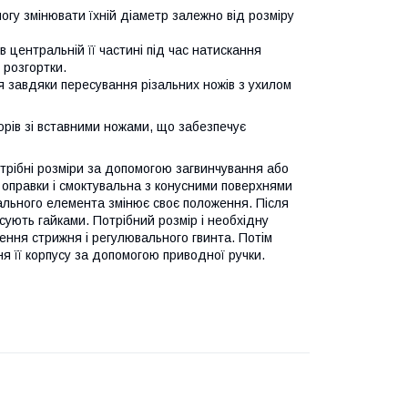
огу змінювати їхній діаметр залежно від розміру
в центральній її частині під час натискання
 розгортки.
ся завдяки пересування різальних ножів з ухилом
рів зі вставними ножами, що забезпечує
трібні розміри за допомогою загвинчування або
 оправки і смоктувальна з конусними поверхнями
ального елемента змінює своє положення. Після
сують гайками. Потрібний розмір і необхідну
ння стрижня і регулювального гвинта. Потім
я її корпусу за допомогою приводної ручки.