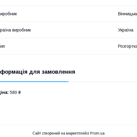
иробник
Вінницьк
раїна виробник
Україна
ип
Розгортк
нформація для замовлення
іна:
580 ₴
Сайт створений на маркетплейсі
Prom.ua