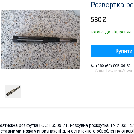
Розвертка р
580 ₴
Готово до відправки
Купити
+380 (68) 805-06-62
Анна Текстиль,Viber
озтискна розкрутка ГОСТ 3509-71. Розсувна розкрутка ТУ 2-035-4
вставними ножами
призначені для остаточного оброблення отворі