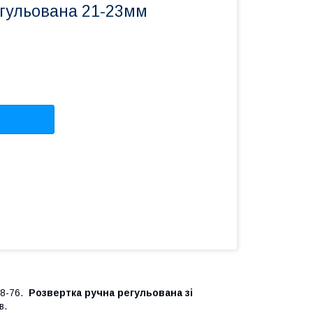
егульована 21-23мм
78-76.
Розвертка ручна регульована зі
в.