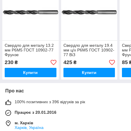
Свердло для металу 13.2
Свердло для металу 19.4
Свер
мм Р6М5 ГОСТ 10902-77
мм ц/х Р6М5 ГОСТ 10902-
мм 
Фрунзе
77 ВіЗ
Фру
230
425
85
₴
₴
Купити
Купити
Про нас
100% позитивних з 396 відгуків за рік
Працює з 20.01.2016
м. Харків
Харків, Україна