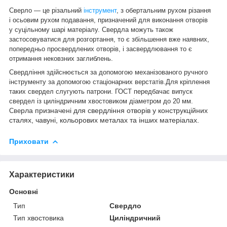
Сверло — це різальний
інструмент
, з обертальним рухом різання
і осьовим рухом подавання, призначений для виконання отворів
у суцільному шарі матеріалу. Свердла можуть також
застосовуватися для розгортання, то є збільшення вже наявних,
попередньо просвердлених отворів, і засвердлювання то є
отримання нековзних заглиблень.
Свердління здійснюється за допомогою механізованого ручного
інструменту за допомогою стаціонарних верстатів.Для кріплення
таких свердел слугують патрони. ГОСТ передбачає випуск
свердел із циліндричним хвостовиком діаметром до 20 мм.
рла призначені для свердління отворів у конструкційних
Све
сталях, чавуні, кольорових металах та інших матеріалах.
Приховати
Характеристики
Основні
Тип
Свердло
Тип хвостовика
Циліндричний