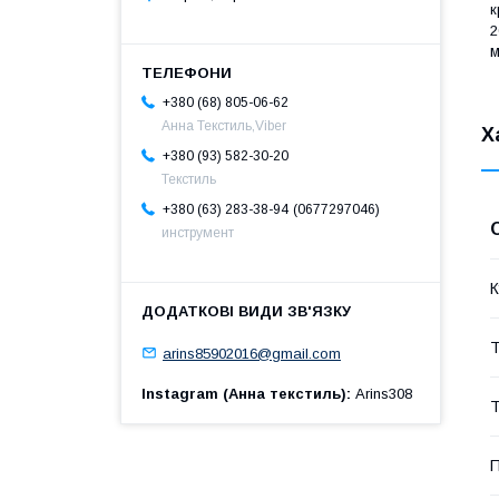
к
2
м
+380 (68) 805-06-62
Анна Текстиль,Viber
Х
+380 (93) 582-30-20
Текстиль
0677297046
+380 (63) 283-38-94
инструмент
К
Т
arins85902016@gmail.com
Instagram (Анна текстиль)
Arins308
Т
П