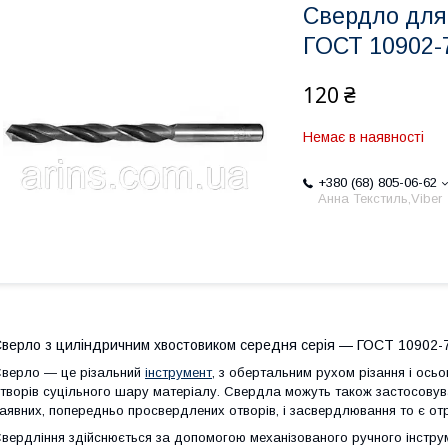
Свердло для
ГОСТ 10902-
120 ₴
Немає в наявності
+380 (68) 805-06-62
Анна Текстиль,Viber
верло з циліндричним хвостовиком середня серія — ГОСТ 10902-
верло — це різальний
інструмент
, з обертальним рухом різання і ос
творів суцільного шару матеріалу. Свердла можуть також застосовув
аявних, попередньо просвердлених отворів, і засвердлювання то є от
вердління здійснюється за допомогою механізованого ручного інстру