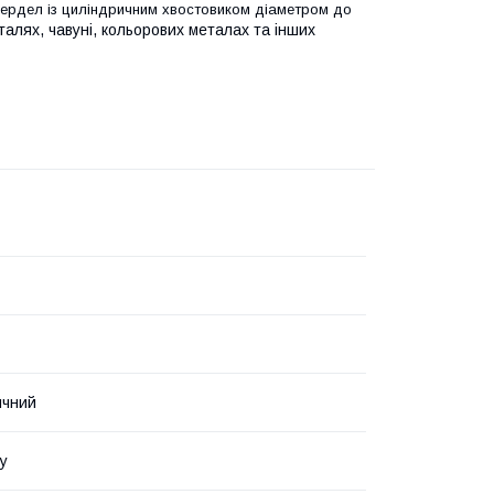
вердел із циліндричним хвостовиком діаметром до
талях, чавуні, кольорових металах та інших
ичний
у