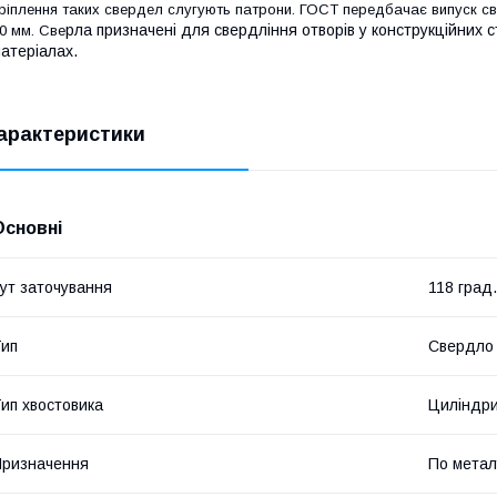
ріплення таких свердел слугують патрони. ГОСТ передбачає випуск с
рла призначені для свердління отворів у конструкційних с
0 мм. Све
атеріалах.
арактеристики
Основні
ут заточування
118 град.
ип
Свердло
ип хвостовика
Циліндр
ризначення
По метал