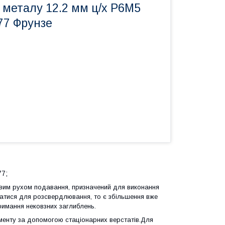
 металу 12.2 мм ц/х Р6М5
77 Фрунзе
77;
ьовим рухом подавання, призначений для виконання
атися для розсвердлювання, то є збільшення вже
римання нековзних заглиблень.
менту за допомогою стаціонарних верстатів.Для