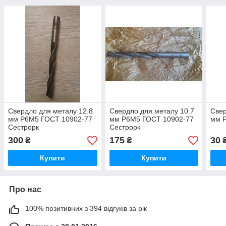
Свердло для металу 12.8
Свердло для металу 10.7
Свер
мм Р6М5 ГОСТ 10902-77
мм Р6М5 ГОСТ 10902-77
мм 
Сестрорк
Сестрорк
300
175
30
₴
₴
Купити
Купити
Про нас
100% позитивних з 394 відгуків за рік