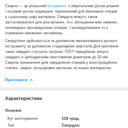
Сверло — це різальний
інструмент
, з обертальним рухом різання
і осьовим рухом подавання, призначений для виконання отворів
у суцільному шарі матеріалу. Свердла можуть також
застосовуватися для розгортання, то є збільшення вже наявних,
попередньо просвердлених отворів, і засвердлювання то є
отримання нековзних заглиблень.
Свердління здійснюється за допомогою механізованого ручного
інструменту за допомогою стаціонарних верстатів.Для кріплення
таких свердел слугують патрони. ГОСТ передбачає випуск
свердел із циліндричним хвостовиком діаметром до 20 мм.
рла призначені для свердління отворів у конструкційних
Све
сталях, чавуні, кольорових металах та інших матеріалах.
Приховати
Характеристики
Основні
Кут заточування
118 град.
Тип
Свердло