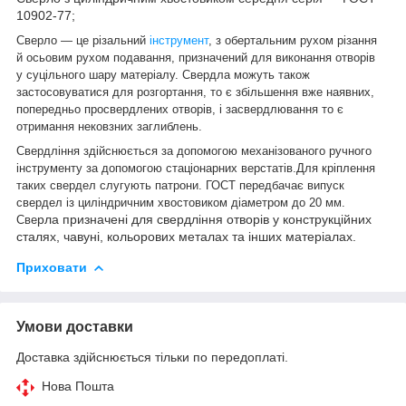
10902-77;
Сверло — це різальний
інструмент
, з обертальним рухом різання
й осьовим рухом подавання, призначений для виконання отворів
у суцільного шару матеріалу. Свердла можуть також
застосовуватися для розгортання, то є збільшення вже наявних,
попередньо просвердлених отворів, і засвердлювання то є
отримання нековзних заглиблень.
Свердління здійснюється за допомогою механізованого ручного
інструменту за допомогою стаціонарних верстатів.Для кріплення
таких свердел слугують патрони. ГОСТ передбачає випуск
свердел із циліндричним хвостовиком діаметром до 20 мм.
рла призначені для свердління отворів у конструкційних
Све
сталях, чавуні, кольорових металах та інших матеріалах.
Приховати
Умови доставки
Доставка здійснюється тільки по передоплаті.
Нова Пошта