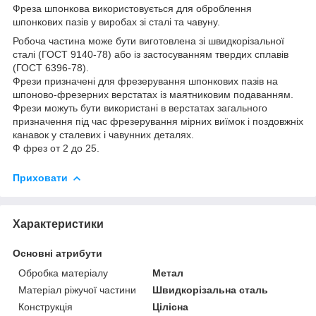
Фреза шпонкова використовується для оброблення
шпонкових пазів у виробах зі сталі та чавуну.
Робоча частина може бути виготовлена зі швидкорізальної
сталі (ГОСТ 9140-78) або із застосуванням твердих сплавів
(ГОСТ 6396-78).
Фрези призначені для фрезерування шпонкових пазів на
шпоново-фрезерних верстатах із маятниковим подаванням.
Фрези можуть бути використані в верстатах загального
призначення під час фрезерування мірних виїмок і поздовжніх
канавок у сталевих і чавунних деталях.
Ф фрез от 2 до 25.
Приховати
Характеристики
Основні атрибути
Обробка матеріалу
Метал
Матеріал ріжучої частини
Швидкорізальна сталь
Конструкція
Цілісна