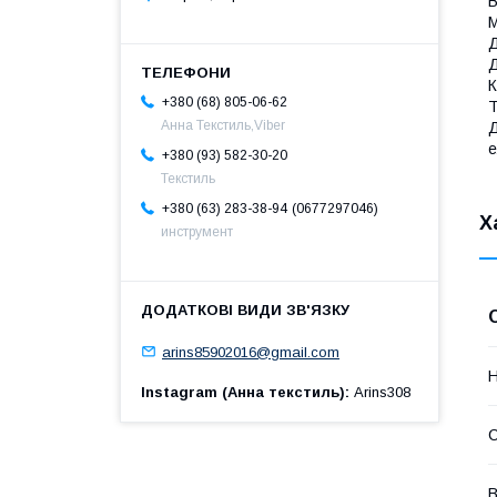
В
М
Д
Д
К
+380 (68) 805-06-62
Т
Анна Текстиль,Viber
Д
е
+380 (93) 582-30-20
Текстиль
0677297046
+380 (63) 283-38-94
Х
инструмент
arins85902016@gmail.com
Н
Instagram (Анна текстиль)
Arins308
В