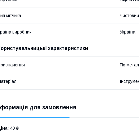
ип мітчика
Чистовий
раїна виробник
Україна
Користувальницькі характеристики
ризначення
По метал
атеріал
Інструме
нформація для замовлення
іна:
40 ₴