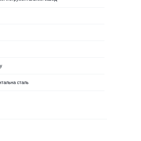
у
нтальна сталь