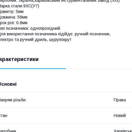
иробник: Україна,харьковський інструментальний завод (ХІЗ)
арка стали:9ХС(У7)
іаметр: 5мм
овжина: 58мм
рок різі: 0.8мм
ип позначника: однопрохідний
ля використання позначника підійде: ручний позначник,
лектро та ручний дриль, шурупокрут
арактеристики
Основні
апрям різьби
Права
Стан
Новий
иробник
Харківсь