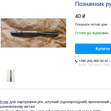
Позначник р
40 ₴
Показати оптові ціни
Готово до відправки
Купити
+380 (68) 805-06-62
Анна Текстиль,Viber
ітчик
для нарізування різі, штучний (однопрохідний) призначений д
ценковонному металі