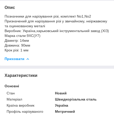
Опис
Позначники для нарізування різі, комплект No1,No2
Призначений для нарізування різі у звичайному, неіржавкому
та оцинкованому металі
Виробник: Україна,харьковський інструментальний завод (ХІЗ)
Марка стали:9ХС(У7)
Діаметр: 14мм
Довжина: 90мм
Крок різі: 1 мм
Приховати
Характеристики
Основні
Стан
Новий
Матеріал
Швидкорізальна сталь
Країна виробник
Україна
Профіль нарізуваного
Метричний