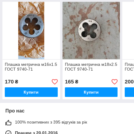
Плашка метрична м16х1.5
Плашка метрична м18х2.5
Плаш
ГОСТ 9740-71
ГОСТ 9740-71
ГОС
170
165
200
₴
₴
Купити
Купити
Про нас
100% позитивних з 395 відгуків за рік
Працює з 20.01.2016