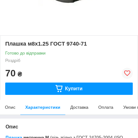
Плашка м8х1.25 ГОСТ 9740-71
Готово до відправки
Роздріб
70
₴
Купити
Опис
Характеристики
Доставка
Оплата
Умови 
Опис
Плашка
метрична М
(різь згідно з ГОСТ 24705-2004 (ISO