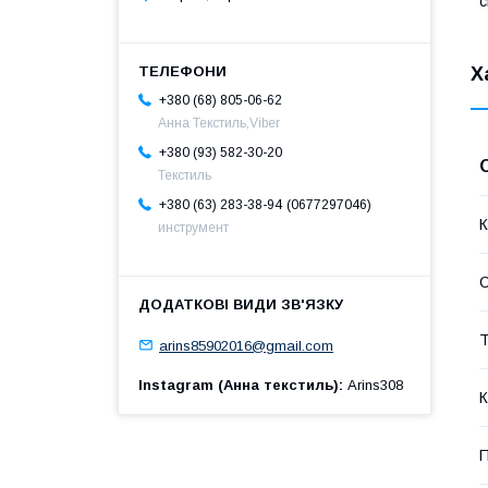
с
Х
+380 (68) 805-06-62
Анна Текстиль,Viber
+380 (93) 582-30-20
Текстиль
0677297046
+380 (63) 283-38-94
К
инструмент
Т
arins85902016@gmail.com
Instagram (Анна текстиль)
Arins308
К
П