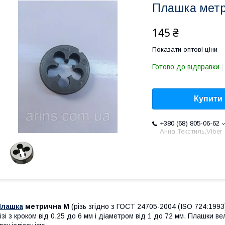
Плашка метр
145 ₴
Показати оптові ціни
Готово до відправки
Купити
+380 (68) 805-06-62
Анна Текстиль,Viber
Плашка
метрична М
(різь згідно з ГОСТ 24705-2004 (ISO 724:199
ізі з кроком від 0,25 до 6 мм і діаметром від 1 до 72 мм. Плашки в