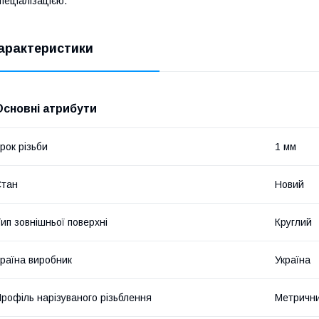
пеціалізацією.
арактеристики
Основні атрибути
рок різьби
1 мм
Стан
Новий
ип зовнішньої поверхні
Круглий
раїна виробник
Україна
рофіль нарізуваного різьблення
Метричн