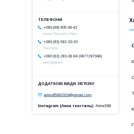
з
Х
+380 (68) 805-06-62
Анна Текстиль,Viber
+380 (93) 582-30-20
Текстиль
0677297046
+380 (63) 283-38-94
К
инструмент
Т
arins85902016@gmail.com
Instagram (Анна текстиль)
Arins308
К
П