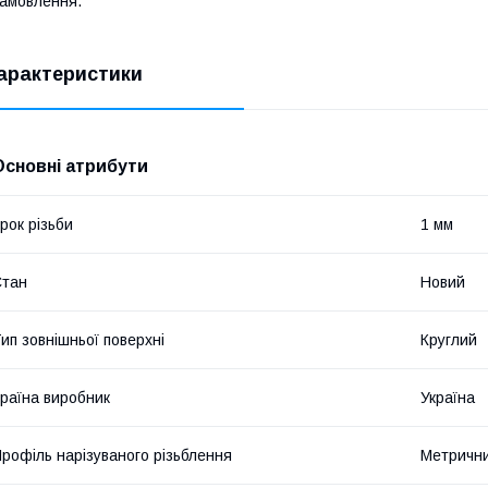
амовлення.
арактеристики
Основні атрибути
рок різьби
1 мм
Стан
Новий
ип зовнішньої поверхні
Круглий
раїна виробник
Україна
рофіль нарізуваного різьблення
Метричн