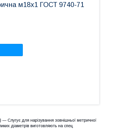
ична м18х1 ГОСТ 9740-71
3) — Слугує для нарізування зовнішньої метричної
иких діаметрів виготовляють на спец