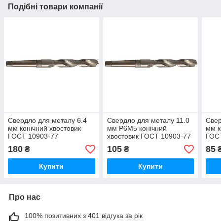
Подібні товари компанії
Свердло для металу 6.4
Свердло для металу 11.0
Свер
мм конічний хвостовик
мм Р6М5 конічний
мм к
ГОСТ 10903-77
хвостовик ГОСТ 10903-77
ГОС
внутрішньозавод
Фрунзе
180
105
85
₴
₴
Купити
Купити
Про нас
100% позитивних з 401 відгука за рік