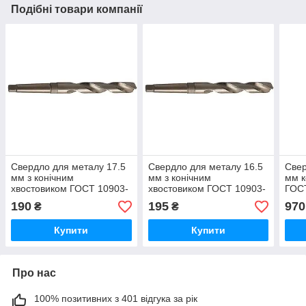
Подібні товари компанії
Свердло для металу 17.5
Свердло для металу 16.5
Свер
мм з конічним
мм з конічним
мм к
хвостовиком ГОСТ 10903-
хвостовиком ГОСТ 10903-
ГОС
77
77
190
195
970
₴
₴
Купити
Купити
Про нас
100% позитивних з 401 відгука за рік