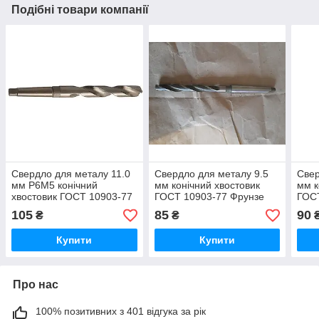
Подібні товари компанії
Свердло для металу 11.0
Свердло для металу 9.5
Свер
мм Р6М5 конічний
мм конічний хвостовик
мм к
хвостовик ГОСТ 10903-77
ГОСТ 10903-77 Фрунзе
ГОС
Фрунзе
105
85
90
₴
₴
Купити
Купити
Про нас
100% позитивних з 401 відгука за рік