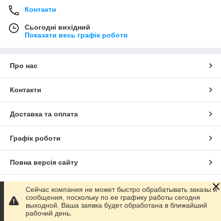
Контакти
Сьогодні вихідний
Показати весь графік роботи
Про нас
Контакти
Доставка та оплата
Графік роботи
Повна версія сайту
Сайт створено на маркетплейсі
Prom.ua
Сейчас компания не может быстро обрабатывать заказы и
сообщения, поскольку по ее графику работы сегодня
выходной. Ваша заявка будет обработана в ближайший
Політика конфіденційності
рабочий день.