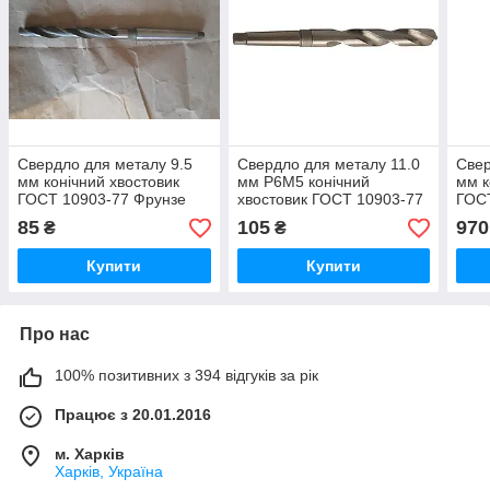
Свердло для металу 9.5
Свердло для металу 11.0
Свер
мм конічний хвостовик
мм Р6М5 конічний
мм к
ГОСТ 10903-77 Фрунзе
хвостовик ГОСТ 10903-77
ГОС
Фрунзе
85
105
970
₴
₴
Купити
Купити
Про нас
100% позитивних з 394 відгуків за рік
Працює з 20.01.2016
м. Харків
Харків, Україна