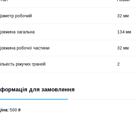
іаметр робочий
32 мм
овжина загальна
134 мм
овжина робочої частини
32 мм
ількість ріжучих граней
2
нформація для замовлення
іна:
500 ₴