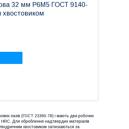
ова 32 мм Р6М5 ГОСТ 9140-
м хвостовиком
ових пазів (ГОСТ 23360-78) і мають два робочих
66 HRC. Для оброблення надтвердих матеріалів
иліндричним хвостовиком затискаються за