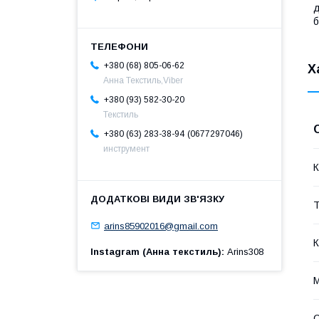
д
б
+380 (68) 805-06-62
Х
Анна Текстиль,Viber
+380 (93) 582-30-20
Текстиль
0677297046
+380 (63) 283-38-94
инструмент
К
Т
arins85902016@gmail.com
К
Instagram (Анна текстиль)
Arins308
М