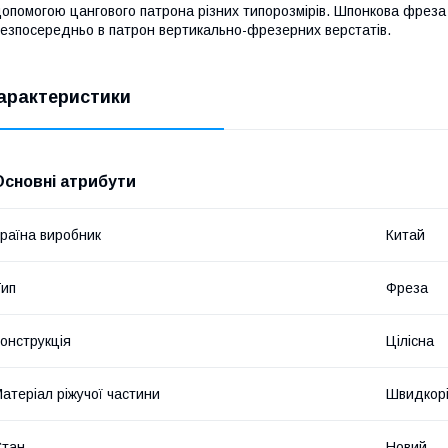
опомогою цангового патрона різних типорозмірів. Шпонкова фреза 
езпосередньо в патрон вертикально-фрезерних верстатів.
арактеристики
Основні атрибути
раїна виробник
Китай
ип
Фреза
онструкція
Цілісна
атеріал ріжучої частини
Швидкорі
Стан
Новий