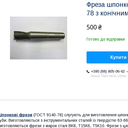
Фреза шпонк
78 з конічни
500 ₴
Готово до відправки
Купити
+380 (68) 805-06-62
Анна Текстиль,Viber
Шпонкові фрези
(ГОСТ 9140-78) слугують для виготовлення шпонк
уби. Виготовляються з інструментальних сталей із твердістю 63-
иготовляються фрези з марок сталі ВК8, Т15К6, Т5К10. Фрези з ц