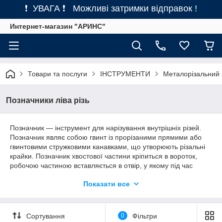
❗ УВАГА ❗ Можливі затримки відправок !
Интернет-магазин "АРИНС"
Товари та послуги
ІНСТРУМЕНТИ
Металорізальний 
Позначники ліва різь
Позначник — інструмент для нарізування внутрішніх різей.
Позначник являє собою гвинт із прорізаними прямими або
гвинтовими стружковими канавками, що утворюють різальні
крайки. Позначник хвостової частини кріпиться в вороток,
робочою частиною вставляється в отвір, у якому під час
провертання воротка зворотно-поступальними рухами
Показати все
нарізається різь. Робоча частина позначника має різальну та
калібрувальну частини. Задня поверхня для унеможливлення
тертя її оброблювану деталь виконується потилуваною
(некруглою). Профіль різі позначника має відповідати
Сортування
0
Фільтри