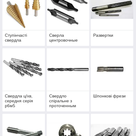
Ступінчасті
Сверла
Развертки
свердла
центровочные
Свердла ц/хв,
Свердло
Шпонкові фрези
середня серія
спіральне з
р6м5
проточенным
хвостовиком