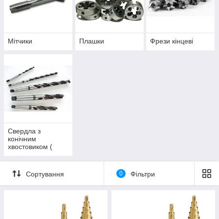
Мітчики
Плашки
Фрези кінцеві
Свердла з
конічним
хвостовиком (
китай. ссер)
Сортування
0
Фільтри