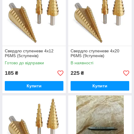
Свердло ступеневе 4х12
Свердло ступеневе 4х20
Р6М5 (5ступенів)
Р6М5 (9ступенів)
Готово до відправки
В наявності
185
225
₴
₴
Купити
Купити