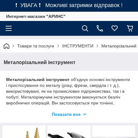
❗ УВАГА ❗ Можливі затримки відправок !
Интернет-магазин "АРИНС"
Товари та послуги
ІНСТРУМЕНТИ
Металорізальний 
Металорізальний інструмент
Металорізальний інструмент
об'єднує основні інструменти
і пристосування по металу (різці, фрези, свердла і т. д.),
використовувані, як на промислових підприємствах, так і в
побуті. Металоріжучим інструментом виконується безліч
виробничих операцій. Він застосовується при точінні,
свердлінні, фрезеруванні, нарізуванні різьблення та ін видах
Показати все
чистової і чорнової обробки виробів з різних металів.